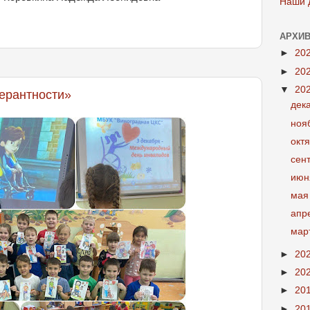
Наши 
АРХИВ
►
20
►
20
▼
20
ерантности»
дек
ноя
окт
сен
июн
мая
апр
мар
►
20
►
20
►
20
►
20