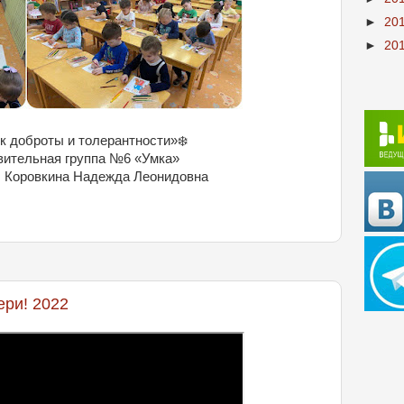
►
20
►
20
 доброты и толерантности»❄️
вительная группа №6 «Умка»
: Коровкина Надежда Леонидовна
ри! 2022