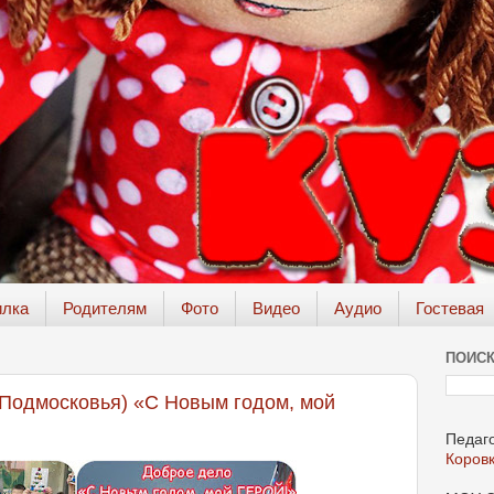
илка
Родителям
Фото
Видео
Аудио
Гостевая
ПОИСК
Подмосковья) «С Новым годом, мой
Педаго
Коров