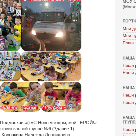
МОУ С
(Моско
ПОРТ
Мои д
Мои п
Повыш
НАША 
Наши 
Наши 
НАША 
Наши 
Наши 
НАША 
ГРУППА
 Подмосковья) «С Новым годом, мой ГЕРОЙ!»
отовительной группе №6 (Здание 1)
Наши 
: Коровкина Надежда Леонидовна