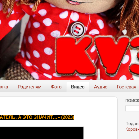
илка
Родителям
Фото
Видео
Аудио
Гостевая
ПОИСК
АТЕЛЬ. А ЭТО ЗНАЧИТ…» (2023)
Педаго
Коров