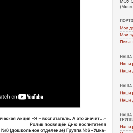
МОУ С
(Моско
ПОРТ
Мои д
Мои п
Повыш
НАША 
Наши 
Наши 
НАША 
Наши 
Наши 
НАША 
ческая Акция «Я – воспитатель. А это значит…»
ГРУППА
Ролик посвящён Дню воспитателя
Наши 
№8 (дошкольное отделение) Группа №6 «Умка»