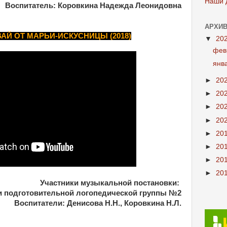
Наши 
Воспитатель: Коровкина Надежда Леонидовна
АРХИВ
АЙ ОТ МАРЬИ-ИСКУСНИЦЫ (2018)
▼
20
фев
янв
►
20
►
20
►
20
►
20
►
20
►
20
►
20
►
20
Участники музыкальной постановки:
и подготовительной логопедической группы №2
Воспитатели: Денисова Н.Н., Коровкина Н.Л.