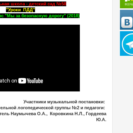
ная школа - детский сад №58
"Уроки ПДД"
с "Мы за безопасную дорогу" (2018)
Участники музыкальной постановки:
тельной логопедической группы №2 и педагоги:
ель Наумычева О.А.,
Коровкина Н.Л., Гордеева
Ю.А.