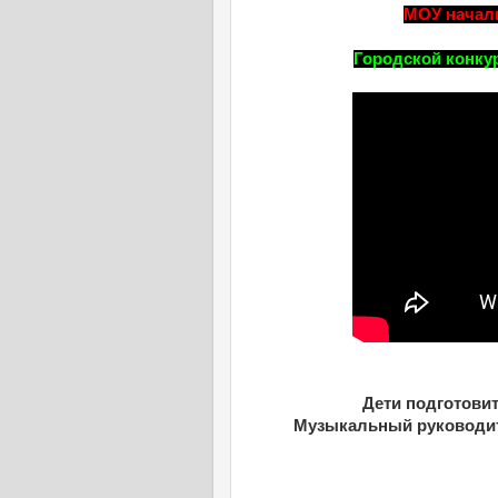
МОУ началь
Городской конкур
Дети подготови
Музыкальный руководит