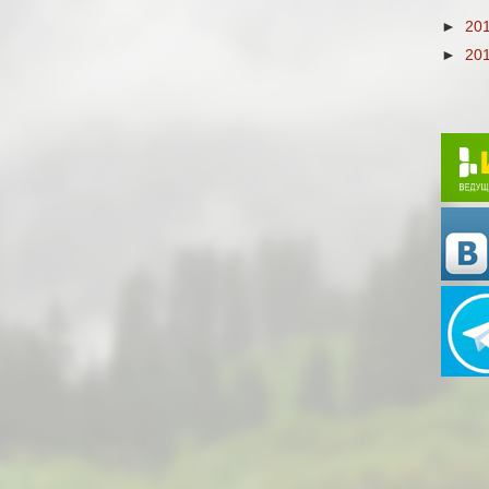
►
20
►
20