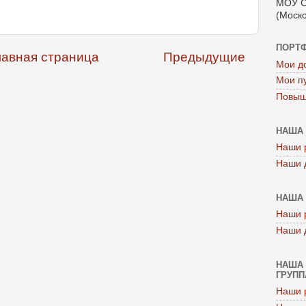
МОУ С
(Моско
ПОРТ
лавная страница
Предыдущие
Мои д
Мои п
Повыш
НАША 
Наши 
Наши 
НАША 
Наши 
Наши 
НАША 
ГРУППА
Наши 