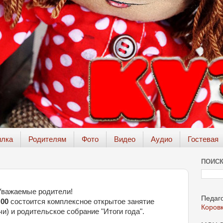
илка
Родителям
Фото
Видео
Аудио
Гостевая
ПОИСК
Уважаемые родители!
Педаго
:00
состоится комплексное открытое занятие
Коров
и) и родительское собрание "Итоги года".