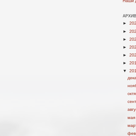
Наши 
АРХИВ
►
20
►
20
►
20
►
20
►
20
►
20
▼
20
дек
ноя
окт
сен
авг
мая
мар
фев