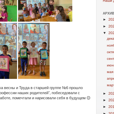
Наши 
АРХИВ
►
20
►
20
▼
20
дек
ноя
окт
сен
июн
мая
апр
мар
ка весны и Труда в старшей группе №6 прошло
Профессии наших родителей", побеседовали с
►
20
работе, помечтали и нарисовали себя в будущем 😊
►
20
►
20
►
20