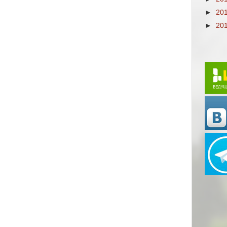
►
20
►
20