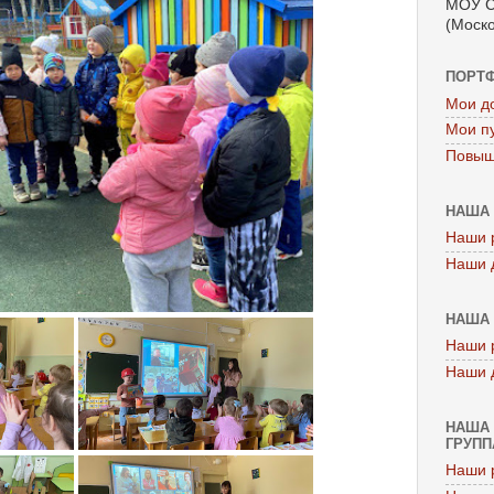
МОУ С
(Моско
ПОРТ
Мои д
Мои п
Повыш
НАША 
Наши 
Наши 
НАША 
Наши 
Наши 
НАША 
ГРУППА
Наши 