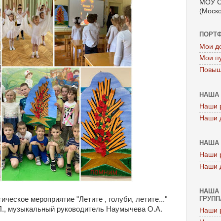
МОУ С
(Моско
ПОРТ
Мои д
Мои п
Повыш
НАША 
Наши 
Наши 
НАША 
Наши 
Наши 
НАША 
ГРУППА
ическое мероприятие "Летите , голуби, летите..."
Л., музыкальный руководитель Наумычева О.А.
Наши 