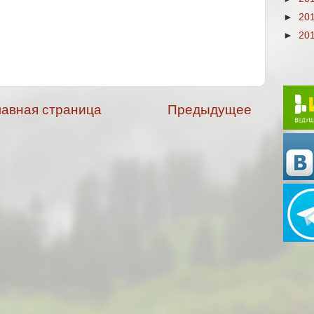
►
20
►
20
лавная страница
Предыдущее