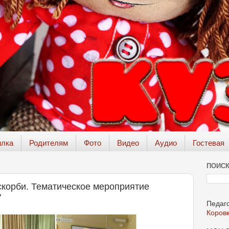
илка
Родителям
Фото
Видео
Аудио
Гостевая
ПОИСК
скорби. Тематическое мероприятие
"
Педаго
Коров