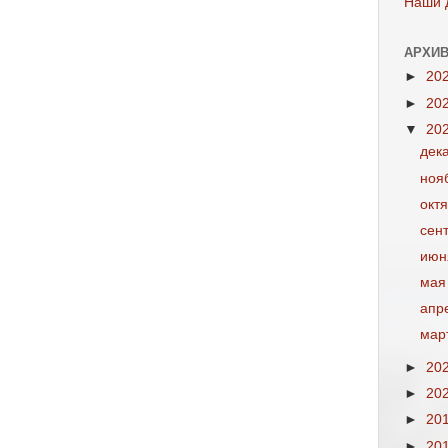
Наши 
АРХИВ
►
20
►
20
▼
20
дек
ноя
окт
сен
июн
мая
апр
мар
►
20
►
20
►
20
►
20