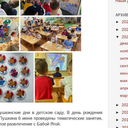
Наши 
АРХИВ
►
20
►
20
▼
20
дек
ноя
окт
сен
июн
мая
апр
мар
►
20
Пушкинские дни в детском саду. В день рождения
►
20
. Пушкина 6 июня проведены тематические занятия,
►
20
лое развлечение с Бабой Ягой.
►
20