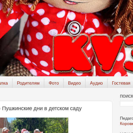
илка
Родителям
Фото
Видео
Аудио
Гостевая
ПОИСК
 - Пушкинские дни в детском саду
Педаго
Коров