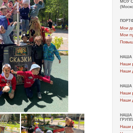
МОУ С
(Моско
ПОРТ
Мои д
Мои п
Повыш
НАША 
Наши 
Наши 
НАША 
Наши 
Наши 
НАША 
ГРУППА
Наши 