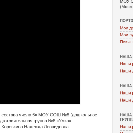
МОУ С
(Моско
ПОРТ
Мои д
Мои п
Повыш
НАША 
Наши 
Наши 
НАША 
Наши 
Наши 
е состава числа 6» МОУ СОШ №8 (дошкольное
НАША 
ГРУППА
дготовительная группа №6 «Умка»
: Коровкина Надежда Леонидовна
Наши 