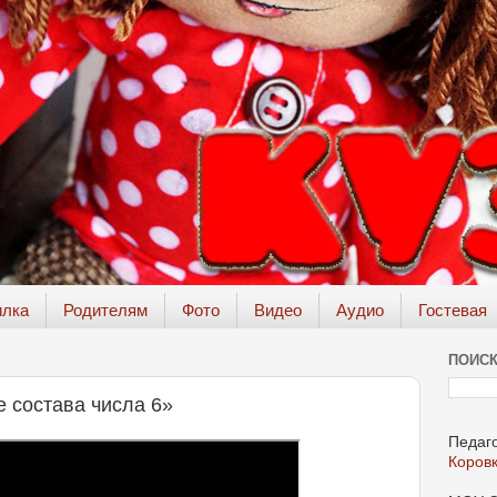
илка
Родителям
Фото
Видео
Аудио
Гостевая
ПОИСК
 состава числа 6»
Педаго
Коров