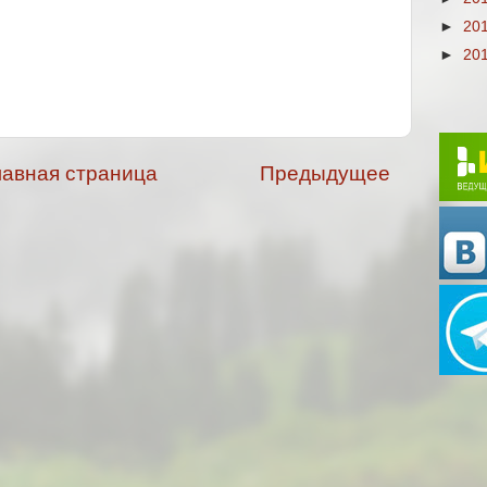
►
20
►
20
лавная страница
Предыдущее