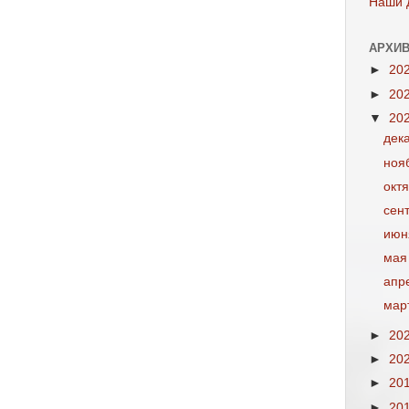
Наши 
АРХИВ
►
20
►
20
▼
20
дек
ноя
окт
сен
июн
мая
апр
мар
►
20
►
20
►
20
►
20