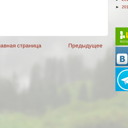
►
20
лавная страница
Предыдущее