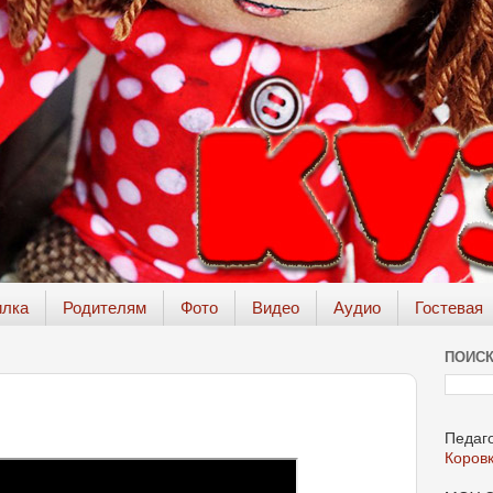
илка
Родителям
Фото
Видео
Аудио
Гостевая
ПОИСК
Педаго
Коров