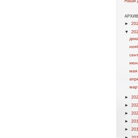
Наши 
АРХИВ
►
20
▼
20
дек
ноя
сен
июн
мая
апр
мар
►
20
►
20
►
20
►
20
►
20
►
20