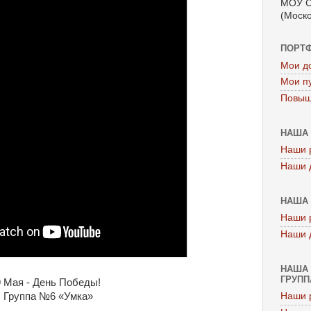
МОУ С
(Моско
ПОРТ
Мои д
Мои п
Повыш
НАША 
Наши 
Наши 
НАША 
Наши 
Наши 
НАША 
ГРУППА
9 Мая - День Победы!
Группа №6 «Умка»
Наши 