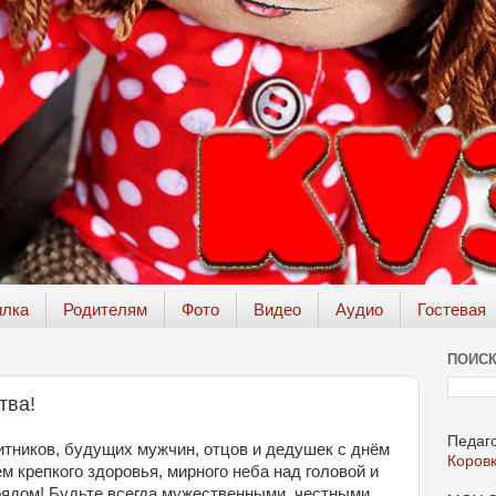
илка
Родителям
Фото
Видео
Аудио
Гостевая
ПОИСК
тва!
Педаго
тников, будущих мужчин, отцов и дедушек с днём
Коров
 крепкого здоровья, мирного неба над головой и
дом! Будьте всегда мужественными, честными,