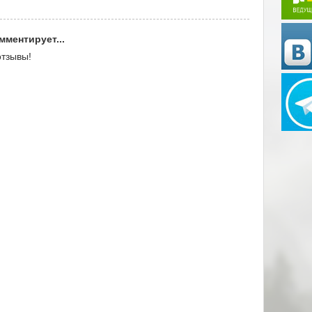
мментирует...
отзывы!