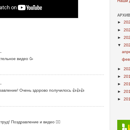
Наши 
АРХИВ
►
20
►
20
►
20
▼
20
.
апр
тельное видео 🥳
фев
►
20
►
20
.
►
20
авление! Очень здорово получилось 👍👍👍
►
20
►
20
руд! Поздравление и видео 👍🏻