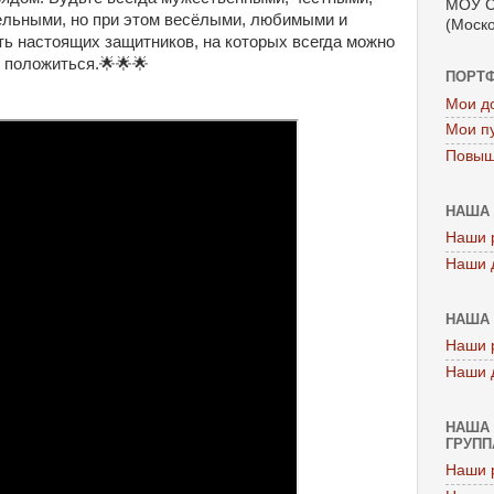
МОУ С
льными, но при этом весёлыми, любимыми и
(Моско
ь настоящих защитников, на которых всегда можно
положиться.🌟🌟🌟
ПОРТ
Мои д
Мои п
Повыш
НАША 
Наши 
Наши 
НАША 
Наши 
Наши 
НАША 
ГРУППА
Наши 